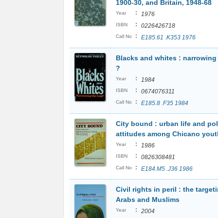
1900-30, and Britain, 1948-68
:
Year
1976
:
ISBN
0226426718
:
Call No
E185.61 .K353 1976
Blacks and whites : narrowing
?
:
Year
1984
:
ISBN
0674076311
:
Call No
E185.8 .F35 1984
City bound : urban life and pol
attitudes among Chicano yout
:
Year
1986
:
ISBN
0826308481
:
Call No
E184.M5 .J36 1986
Civil rights in peril : the target
Arabs and Muslims
:
Year
2004