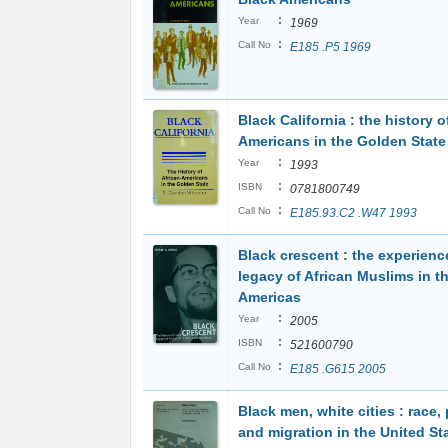
:
Year
1969
:
Call No
E185 .P5 1969
Black California : the history o
Americans in the Golden State
:
Year
1993
:
ISBN
0781800749
:
Call No
E185.93.C2 .W47 1993
Black crescent : the experienc
legacy of African Muslims in t
Americas
:
Year
2005
:
ISBN
521600790
:
Call No
E185 .G615 2005
Black men, white cities : race, 
and migration in the United St