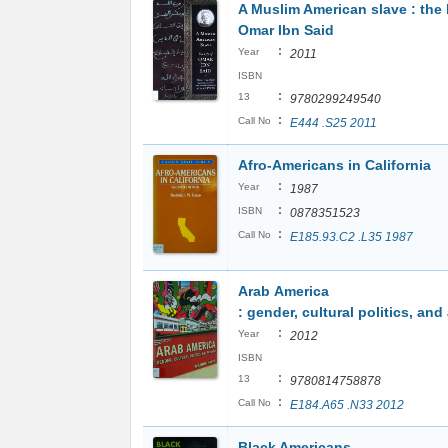
A Muslim American slave : the l
Omar Ibn Said
:
Year
2011
ISBN
:
13
9780299249540
:
Call No
E444 .S25 2011
Afro-Americans in California
:
Year
1987
:
ISBN
0878351523
:
Call No
E185.93.C2 .L35 1987
Arab America
: gender, cultural politics, and
:
Year
2012
ISBN
:
13
9780814758878
:
Call No
E184.A65 .N33 2012
Black Americans